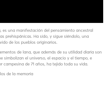
a, es una manifestación del pensamiento ancestral
s prehispánicas. Ha sido, y sigue siéndolo, una
lvido de los pueblos originarios.
elementos de lana, que además de su utilidad diaria son
simbolizan el universo, el espacio y el tiempo, e
er campesina de 71 años, ha tejido toda su vida.
ilos de la memoria