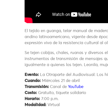
El tejido en guanga, telar manual de mader
andino latinoamericano, vigente desde época
expresión viva de la resistencia cultural al o
Se tejen cobijas, chales, ruanas y diversos 
instrumentos de transmisión de mensajes que 
igualmente a quienes los tejen. Leonila, muj
Evento:
La Otraparte del Audiovisual: Los h
Cuando:
Miércoles 21 de abril
Transmisión:
Canal de
YouTube
Costo:
Gratuito, tiquete solidario
Horario:
7:00 p.m.
Modalidad:
Virtual