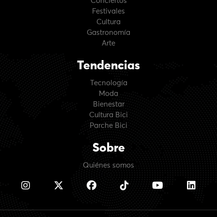
Conciertos
Festivales
Cultura
Gastronomía
Arte
Tendencias
Tecnología
Moda
Bienestar
Cultura Bici
Parche Bici
Sobre
Quiénes somos