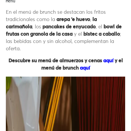
Menú
En el menú de brunch se destacan los fritos
tradicionales como la
arepa ‘e huevo
,
la
carimañola
, los
pancakes de enyucado
, el
bowl de
frutas con granola de la casa
y el
bistec a caballo
;
las bebidas con y sin alcohol, complementan la
oferta.
Descubre su menú de almuerzos y cenas
aquí
y el
menú de brunch
aquí