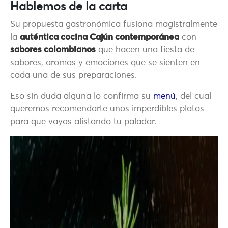
Hablemos de la carta
Su propuesta gastronómica fusiona magistralmente
la
auténtica cocina Cajún contemporánea
con
sabores colombianos
que hacen una fiesta de
sabores, aromas y emociones que se sienten en
cada una de sus preparaciones.
Eso sin duda alguna lo confirma su
menú
, del cual
queremos recomendarte unos imperdibles platos
para que vayas alistando tu paladar.