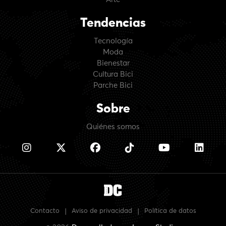
Tendencias
Tecnología
Moda
Bienestar
Cultura Bici
Parche Bici
Sobre
Quiénes somos
Contacto
|
Aviso de privacidad
|
Política de datos