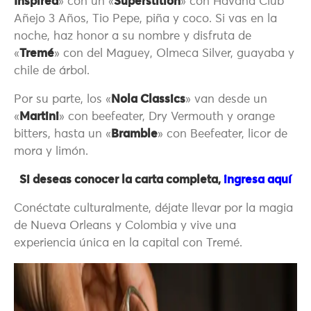
Inspired
» con un «
Superstition
» con Havana Club
Añejo 3 Años, Tio Pepe, piña y coco. Si vas en la
noche, haz honor a su nombre y disfruta de
«
Tremé
» con del Maguey, Olmeca Silver, guayaba y
chile de árbol.
Por su parte, los «
Nola Classics
» van desde un
«
Martini
» con beefeater, Dry Vermouth y orange
bitters, hasta un «
Bramble
» con Beefeater, licor de
mora y limón.
Si deseas conocer la carta completa,
ingresa aquí
Conéctate culturalmente, déjate llevar por la magia
de Nueva Orleans y Colombia y vive una
experiencia única en la capital con Tremé.