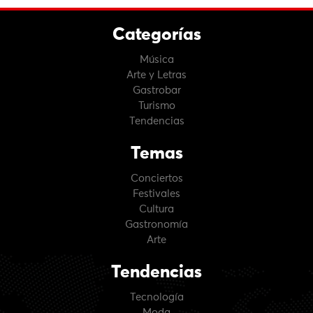
Categorías
Música
Arte y Letras
Gastrobar
Turismo
Tendencias
Temas
Conciertos
Festivales
Cultura
Gastronomía
Arte
Tendencias
Tecnología
Moda