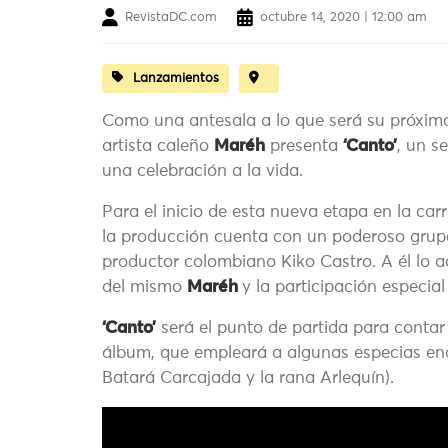
RevistaDC.com
octubre 14, 2020 | 12:00 am
Lanzamientos
Como una antesala a lo que será su próxim
artista caleño
Maréh
presenta
‘Canto’
, un s
una celebración a la vida.
Para el inicio de esta nueva etapa en la car
la producción cuenta con un poderoso grupo
productor colombiano Kiko Castro. A él lo
del mismo
Maréh
y la participación especia
‘Canto’
será el punto de partida para contar e
álbum, que empleará a algunas especias en
Batará Carcajada y la rana Arlequín).