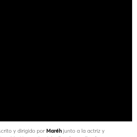
crito y dirigido por
Maréh
junto a la actriz y