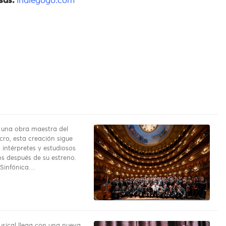
sas:
indiegogo.com
 una obra maestra del
cro, esta creación sigue
 intérpretes y estudiosos
los después de su estreno.
 Sinfónica…
sical llega con una nueva