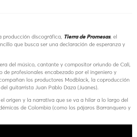
a producción discográfica,
Tierra de Promesas
, el
encillo que busca ser una declaración de esperanza y
rera del músico, cantante y compositor oriundo de Cali,
 de profesionales encabezado por el ingeniero y
 acompañan los productores Modblack, la coproducción
l del guitarrista Juan Pablo Daza (Juanes).
l origen y la narrativa que se va a hilar a lo largo del
démicas de Colombia (como los pájaros Barranquero y