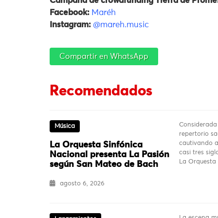
Campaña de crowdfunding Tierra de Prome
Facebook:
Maréh
Instagram:
@mareh.music
Compartir en WhatsApp
Recomendados
Considerada
Música
repertorio sa
cautivando a
La Orquesta Sinfónica
casi tres sig
Nacional presenta La Pasión
La Orquesta
según San Mateo de Bach
agosto 6, 2026
La escena mu