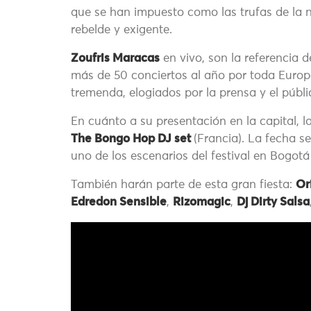
que se han impuesto como las trufas de la n
rebelde y exigente.
Zoufris Maracas
en vivo, son la referencia d
más de 50 conciertos al año por toda Euro
tremenda, elogiados por la prensa y el públi
En cuánto a su presentación en la capital, l
The Bongo Hop DJ set
(Francia). La fecha s
uno de los escenarios del festival en Bogo
También harán parte de esta gran fiesta:
Or
Edredon Sensible
,
Rizomagic
,
Dj Dirty Salsa