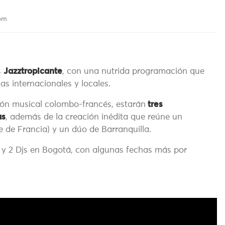
 pm
s
Jazztropicante
, con una nutrida programación que
s internacionales y locales.
ión musical colombo-francés, estarán
tres
as
, además de la creación inédita que reúne un
e de Francia) y un dúo de Barranquilla.
s y 2 Djs en Bogotá, con algunas fechas más por