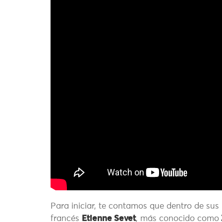
Para iniciar, te contamos que dentro de sus 
francés
Etienne Sevet
, más conocido como