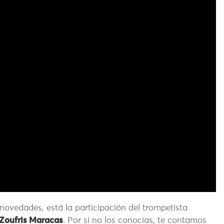
novedades, está la participación del trompetista
Zoufris Maracas
. Por si no los conocías, te contamos