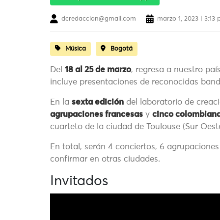
dcredaccion@gmail.com
marzo 1, 2023 | 3:13
Música
Bogotá
Del
18 al 25 de marzo
, regresa a nuestro paí
incluye presentaciones de reconocidas banda
En la
sexta edición
del laboratorio de creac
agrupaciones francesas
y
cinco colombian
cuarteto de la ciudad de Toulouse (Sur Oest
En total, serán 4 conciertos, 6 agrupacione
confirmar en otras ciudades.
Invitados