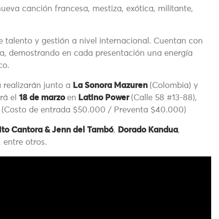
ueva canción francesa, mestiza, exótica, militante,
e talento y gestión a nivel internacional. Cuentan con
pa, demostrando en cada presentación una energía
co.
a realizarán junto a
La Sonora Mazuren
(Colombia) y
erá el
18 de marzo
en
Latino Power
(Calle 58 #13-88),
tá (Costo de entrada $50.000 / Preventa $40.000)
ito Cantora & Jenn del Tambó
,
Dorado Kandua
,
, entre otros.