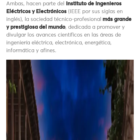
Ambas, hacen parte del
Instituto de Ingenieros
Eléctricos y Electrónicos
(IEEE por sus siglas en
inglés), la sociedad técnico-profesional
más grande
y prestigiosa del mundo
, dedicada a promover y
divulgar los avances científicos en las áreas de
ingeniería eléctrica, electrónica, energética,
informática y afines.