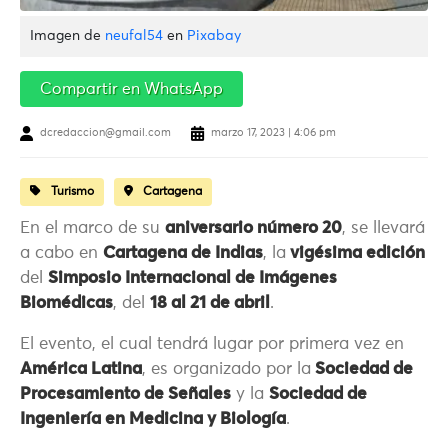
Imagen de
neufal54
en
Pixabay
Compartir en WhatsApp
dcredaccion@gmail.com
marzo 17, 2023 | 4:06 pm
Turismo
Cartagena
En el marco de su
aniversario número 20
, se llevará
a cabo en
Cartagena de Indias
, la
vigésima edición
del
Simposio Internacional de Imágenes
Biomédicas
, del
18 al 21 de abril
.
El evento, el cual tendrá lugar por primera vez en
América Latina
, es organizado por la
Sociedad de
Procesamiento de Señales
y la
Sociedad de
Ingeniería en Medicina y Biología
.