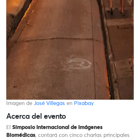
Imagen de
José Villegas
en
Pixabay
Acerca del evento
El
Simposio Internacional de Imágenes
Biomédicas
, contará con cinco charlas principales