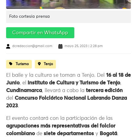
Foto cortesía prensa
Compartir en WhatsApp
dcredaccion@gmail.com
mayo 25, 2023 | 2:28 pm
Turismo
Tenjo
El baile y la cultura se toman a Tenjo. Del
16 al 18 de
Junio
, el
Instituto de Cultura y Turismo de Tenjo
,
Cundinamarca
, llevará a cabo la
tercera edición
del
Concurso Folclórico Nacional Labrando Danza
2023
.
El evento contará con la participación de las
agrupaciones más representativas del folclor
colombiano
de
siete departamentos
y
Bogotá
.