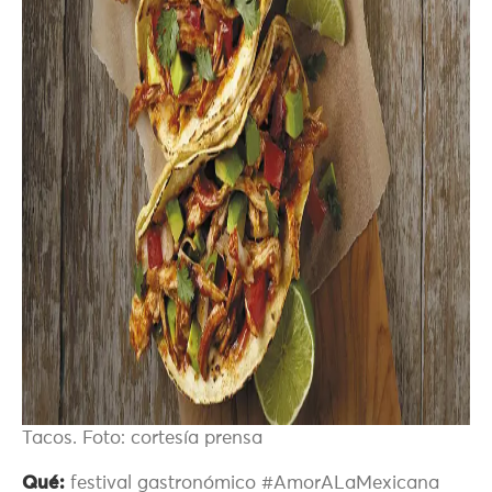
Tacos. Foto: cortesía prensa
Qué:
festival gastronómico #AmorALaMexicana