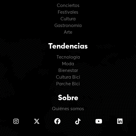
Conciertos
Festivales
Cultura
Gastronomía
Arte
Tendencias
Tecnología
Moda
Bienestar
Cultura Bici
Parche Bici
Sobre
Quiénes somos