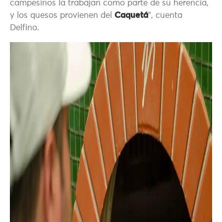
campesinos la trabajan como parte de su herencia,
y los quesos provienen del
Caquetá
”, cuenta
Delfino.