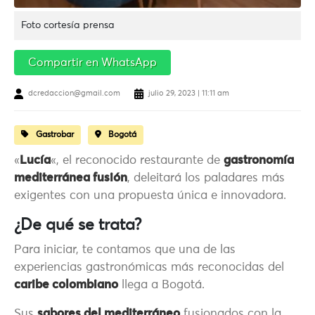
Foto cortesía prensa
Compartir en WhatsApp
dcredaccion@gmail.com
julio 29, 2023 | 11:11 am
Gastrobar
Bogotá
«
Lucía
«, el reconocido restaurante de
gastronomía
mediterránea fusión
, deleitará los paladares más
exigentes con una propuesta única e innovadora.
¿De qué se trata?
Para iniciar, te contamos que una de las
experiencias gastronómicas más reconocidas del
caribe colombiano
llega a Bogotá.
Sus
sabores del mediterráneo
fusionados con la