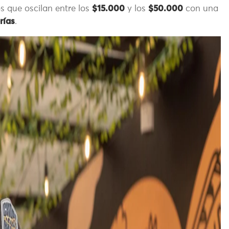
s que oscilan entre los
$15.000
y los
$50.000
con una
rías
.