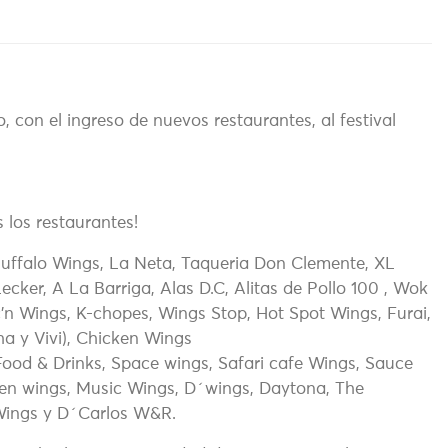
, con el ingreso de nuevos restaurantes, al festival
 los restaurantes!
 Buffalo Wings, La Neta, Taqueria Don Clemente, XL
ecker, A La Barriga, Alas D.C, Alitas de Pollo 100 , Wok
c’n Wings, K-chopes, Wings Stop, Hot Spot Wings, Furai,
ha y Vivi), Chicken Wings
Food & Drinks, Space wings, Safari cafe Wings, Sauce
icken wings, Music Wings, D´wings, Daytona, The
Wings y D´Carlos W&R.